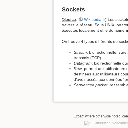
Sockets
(
Source
:
Wikipedia.fr
) Les socket
travers le réseau. Sous UNIX, on tr
exécutés localement et le domaine
i
On trouve 4 types différents de sock
Stream
: bidirectionnelle, sû
transmis (TCP).
Datagram
: bidirectionnelle 
Raw
: permet aux utilisateur
destinées aux utilisateurs cou
d'avoir accès aux données “bru
Sequenced packet
: ressemble
Except where otherwise noted, conte