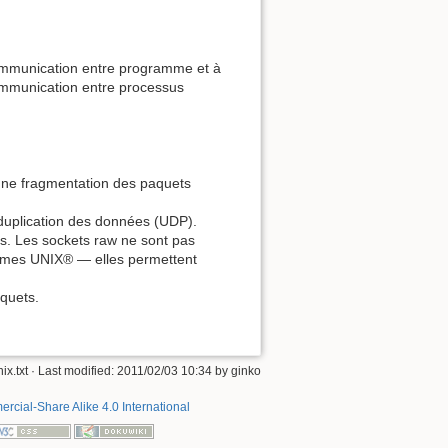
 communication entre programme et à
mmunication entre processus
 une fragmentation des paquets
 duplication des données (UDP).
s. Les sockets raw ne sont pas
ystèmes UNIX® — elles permettent
aquets.
ix.txt
· Last modified: 2011/02/03 10:34 by
ginko
rcial-Share Alike 4.0 International