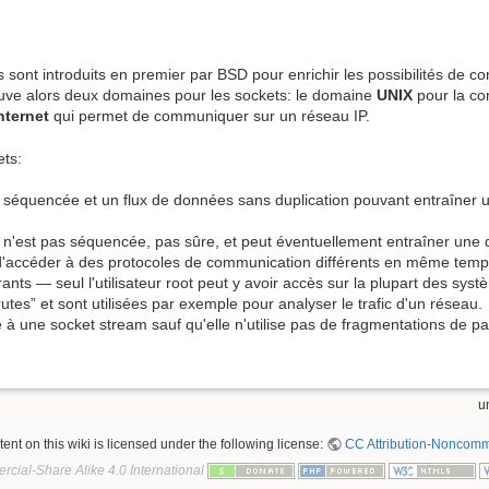
s sont introduits en premier par BSD pour enrichir les possibilités de
ouve alors deux domaines pour les sockets: le domaine
UNIX
pour la co
nternet
qui permet de communiquer sur un réseau IP.
ets:
re, séquencée et un flux de données sans duplication pouvant entraîner
qui n'est pas séquencée, pas sûre, et peut éventuellement entraîner une
s d'accéder à des protocoles de communication différents en même temp
rants — seul l'utilisateur root peut y avoir accès sur la plupart des s
tes” et sont utilisées par exemple pour analyser le trafic d'un réseau.
 à une socket stream sauf qu'elle n'utilise pas de fragmentations de p
un
nt on this wiki is licensed under the following license:
CC Attribution-Noncomme