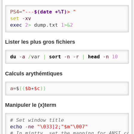
PS4
=
"---
$(date +%T)
> "
set
-xv
exec
2
>
 dump.txt 
1
>&
2
Lister les plus gros fichiers
du
-a
/
var 
|
sort
-n
-r
|
head
-n
10
Calculs arythémtiques
a
=$
(
(
$b
+
$c
)
)
Manipuler le (x)term
# Set window title
echo
-ne
"\033]2;"
$m
"\007"
# In mintty, set the mapping for ANSI col