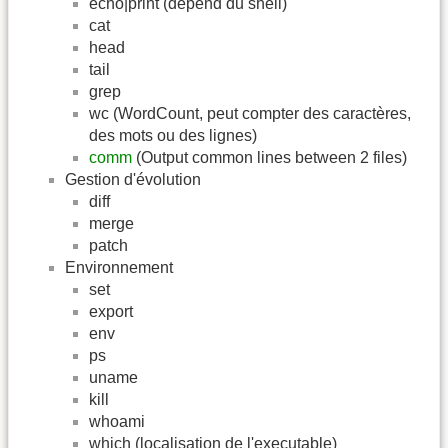
echo|print (dépend du shell)
cat
head
tail
grep
wc (WordCount, peut compter des caractères,
des mots ou des lignes)
comm
(Output common lines between 2 files)
Gestion d'évolution
diff
merge
patch
Environnement
set
export
env
ps
uname
kill
whoami
which (localisation de l'executable)