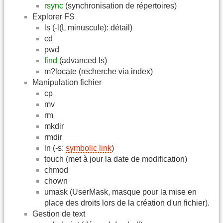
rsync
(synchronisation de répertoires)
Explorer FS
ls (-l(L minuscule): détail)
cd
pwd
find
(advanced ls)
m?locate (recherche via index)
Manipulation fichier
cp
mv
rm
mkdir
rmdir
ln (-s:
symbolic link
)
touch (met à jour la date de modification)
chmod
chown
umask (UserMask, masque pour la mise en
place des droits lors de la création d'un fichier).
Gestion de text