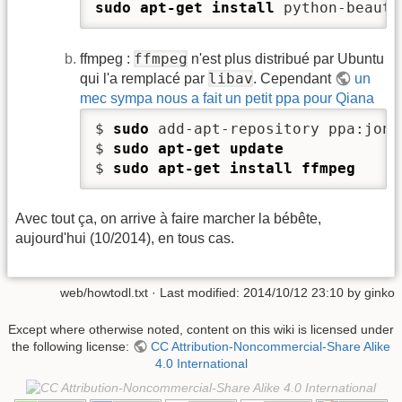
sudo
apt-get install
 python-beauti
ffmpeg
ffmpeg :
n'est plus distribué par Ubuntu
libav
qui l'a remplacé par
. Cependant
un
mec sympa nous a fait un petit ppa pour Qiana
$ 
sudo
 add-apt-repository ppa:jon-
$ 
sudo
apt-get update
$ 
sudo
apt-get install
ffmpeg
Avec tout ça, on arrive à faire marcher la bébête,
aujourd'hui (10/2014), en tous cas.
web/howtodl.txt
· Last modified: 2014/10/12 23:10 by
ginko
Except where otherwise noted, content on this wiki is licensed under
the following license:
CC Attribution-Noncommercial-Share Alike
4.0 International