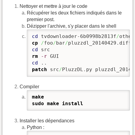
Nettoyer et mettre à jour le code
Récupérer les deux fichiers indiqués dans le
premier post.
Dézipper l'archive, s'y placer dans le shell
cd
 tvdownloader-6b0998b2813f
/
other
cp
/
foo
/
bar
/
cd
rm
-r
cd
patch
 src
/
PluzzDL.py pluzzdl_20140
Compiler
make
sudo
make
install
Installer les dépendances
Python :