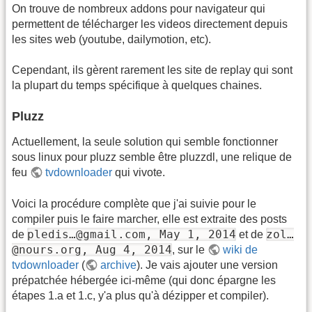
On trouve de nombreux addons pour navigateur qui
permettent de télécharger les videos directement depuis
les sites web (youtube, dailymotion, etc).
Cependant, ils gèrent rarement les site de replay qui sont
la plupart du temps spécifique à quelques chaines.
Pluzz
Actuellement, la seule solution qui semble fonctionner
sous linux pour pluzz semble être pluzzdl, une relique de
feu
tvdownloader
qui vivote.
Voici la procédure complète que j'ai suivie pour le
compiler puis le faire marcher, elle est extraite des posts
pledis…@gmail.com, May 1, 2014
zol…
de
et de
@nours.org, Aug 4, 2014
, sur le
wiki de
tvdownloader
(
archive
). Je vais ajouter une version
prépatchée hébergée ici-même (qui donc épargne les
étapes 1.a et 1.c, y'a plus qu'à dézipper et compiler).